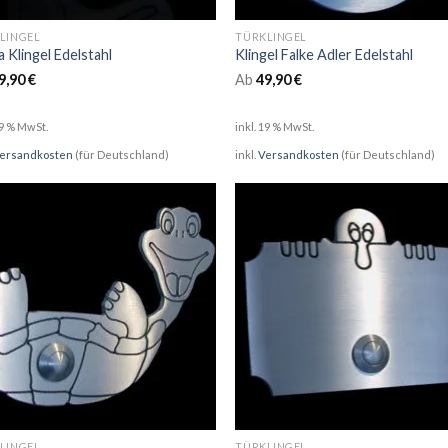
LINGEL
TÜRKLINGEL
 Klingel Edelstahl
Klingel Falke Adler Edelstahl
9,90
€
Ab
49,90
€
19 % MwSt.
inkl. 19 % MwSt.
ersandkosten
(für Deutschland)
inkl.
Versandkosten
(für Deutschland)
LINGEL
TÜRKLINGEL