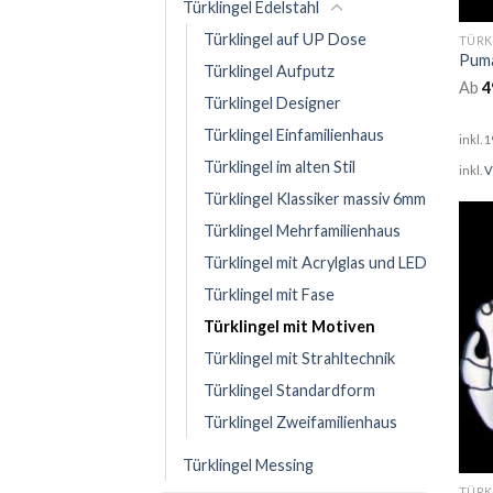
Türklingel Edelstahl
Türklingel auf UP Dose
TÜRK
Puma
Türklingel Aufputz
Ab
4
Türklingel Designer
Türklingel Einfamilienhaus
inkl. 
Türklingel im alten Stil
inkl.
V
Türklingel Klassiker massiv 6mm
Türklingel Mehrfamilienhaus
Türklingel mit Acrylglas und LED
Türklingel mit Fase
Türklingel mit Motiven
Türklingel mit Strahltechnik
Türklingel Standardform
Türklingel Zweifamilienhaus
Türklingel Messing
TÜRK