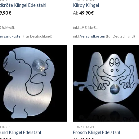
dkröte Klingel Edelstahl
Kilroy Klingel
9,90
€
Ab
49,90
€
19 % MwSt.
inkl. 19 % MwSt.
ersandkosten
(für Deutschland)
inkl.
Versandkosten
(für Deutschland)
LINGEL
TÜRKLINGEL
und Klingel Edelstahl
Frosch Klingel Edelstahl