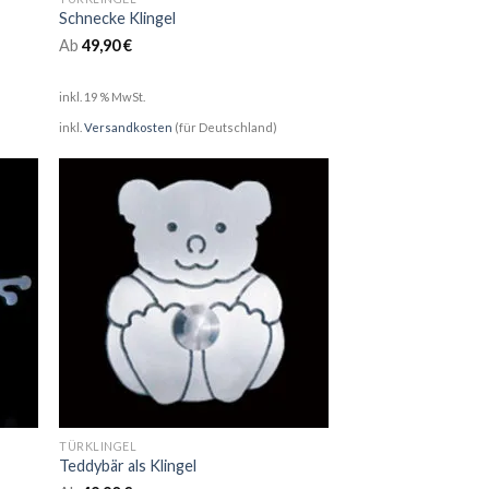
Schnecke Klingel
Ab
49,90
€
inkl. 19 % MwSt.
inkl.
Versandkosten
(für Deutschland)
TÜRKLINGEL
Teddybär als Klingel