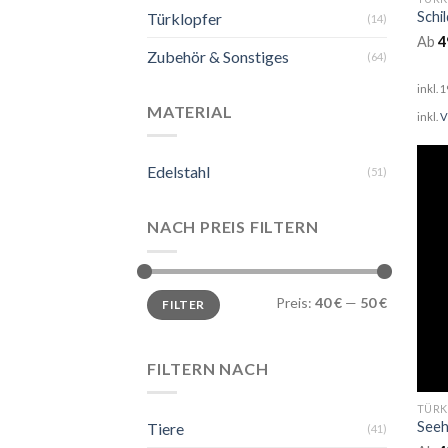
Schil
Türklopfer
(14)
Ab
4
Zubehör & Sonstiges
(64)
inkl. 
MATERIAL
inkl.
V
Edelstahl
(51)
NACH PREIS FILTERN
Min.
Max.
Preis:
40 €
—
50 €
FILTER
Preis
Preis
FILTERN NACH
TÜRK
Seeh
Tiere
(41)