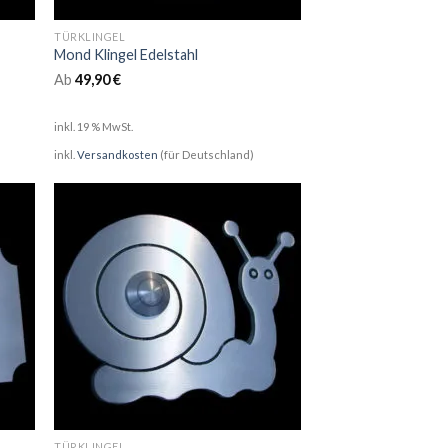
TÜRKLINGEL
Mond Klingel Edelstahl
Ab
49,90
€
inkl. 19 % MwSt.
inkl.
Versandkosten
(für Deutschland)
TÜRKLINGEL