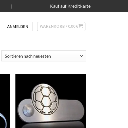
|
Kauf auf Kreditkarte
WARENKORB /
0,00
€
ANMELDEN