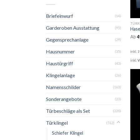
Briefeinwurf
(14)
TÜRK
Garderoben Ausstattung
(95)
Hase
Ab
4
Gegensprechanlage
(29)
Hausnummer
(35)
inkl. 
inkl.
V
Haustürgriff
(43)
Klingelanlage
(26)
Namensschilder
(163)
Sonderangebote
(23)
Türbeschläge als Set
(220)
Türklingel
(512)
Schiefer Klingel