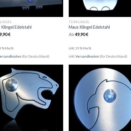
LINGEL
TÜRKLINGEL
 Klingel Edelstahl
Maus Klingel Edelstahl
9,90
€
Ab
49,90
€
19 % MwSt.
inkl. 19 % MwSt.
ersandkosten
(für Deutschland)
inkl.
Versandkosten
(für Deutschland)