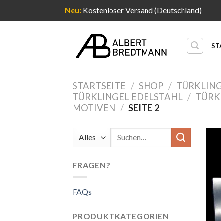
Neu:
Kostenloser Versand (Deutschland)
Zum
Inhalt
ST
springen
STARTSEITE
/
SHOP
/
TÜRKLIN
TÜRKLINGEL EDELSTAHL
/
TÜRK
MOTIVEN
/
SEITE 2
Suche
nach:
FRAGEN?
FAQs
PRODUKTKATEGORIEN