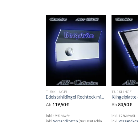
TÜRKLINGEL
TÜRKLINGEL
Edelstahlklingel Rechteck mit Versatz Größe XL Edelstahl mit Glas und LED
Ab
119,50
€
Ab
84,90
€
inkl. 19 % MwSt.
inkl. 19 % MwSt.
inkl.
Versandkosten
(für Deutschland)
inkl.
Versandkos