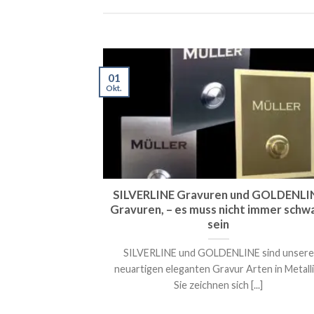
ahl, – mit und
01
Okt.
l: Hochwertig,
ensschilder sind
]
SILVERLINE Gravuren und GOLDENLI
Gravuren, – es muss nicht immer schw
sein
SILVERLINE und GOLDENLINE sind unsere
neuartigen eleganten Gravur Arten in Metalli
Sie zeichnen sich [...]