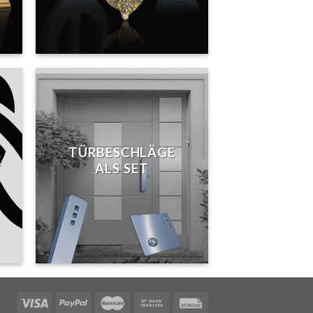
TÜRBESCHLÄGE
E
ALS SET