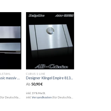
ELSTAHL
CUBUS 1-LINE
Briefeinwurf Classic massiv Edelstahl
Designer Klingel Empire 813021
Ab
50,90
€
inkl. 19 % MwSt.
(für Deutschland)
inkl.
Versandkosten
(für Deutschland)