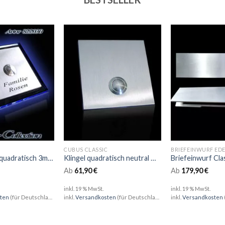
CUBUS CLASSIC
BRIEFEINWURF ED
Klingelplatte quadratisch 3mm Edelstahl mit 6mm LED Glas
Klingel quadratisch neutral massiv 6mm Edelstahl
Ab
61,90
€
Ab
179,90
€
inkl. 19 % MwSt.
inkl. 19 % MwSt.
ten
(für Deutschland)
inkl.
Versandkosten
(für Deutschland)
inkl.
Versandkosten