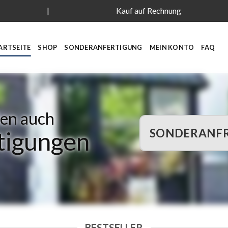
|
Kauf auf Rechnung
ARTSEITE
SHOP
SONDERANFERTIGUNG
MEIN KONTO
FAQ
len auch
SONDERANFR
tigungen
BESTSELLER