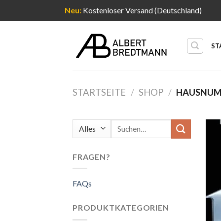
Neu:
Kostenloser Versand (Deutschland)
Zum
Inhalt
ST
springen
STARTSEITE
/
SHOP
/
HAUSNUM
Suche
nach:
FRAGEN?
FAQs
PRODUKTKATEGORIEN