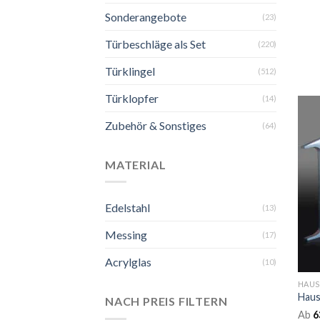
Sonderangebote
(23)
Türbeschläge als Set
(220)
Türklingel
(512)
Türklopfer
(14)
Zubehör & Sonstiges
(64)
MATERIAL
Edelstahl
(13)
Messing
(17)
Acrylglas
(10)
HAU
Haus
NACH PREIS FILTERN
Ab
6