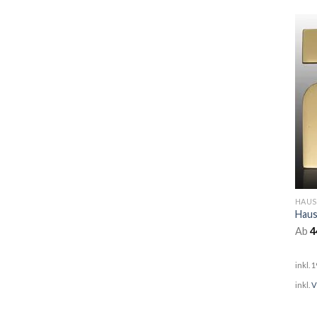
HAU
Ab
4
inkl. 
inkl.
V