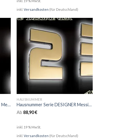
inkl. 19 % MwSt.
inkl.
Versandkosten
(für Deutschland)
HAUSNUMMER
Hausnummer Serie NEO STRIPES Messing mit Glasbeleuchtung
Hausnummer Serie DESIGNER Messing mit LED und Glasbeleuchtung
Ab
88,90
€
inkl. 19 % MwSt.
inkl.
Versandkosten
(für Deutschland)