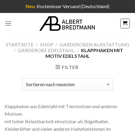
Neu:
Kostenloser Versand (Deutschland)
Zum
Inhalt
springen
STARTSEITE
/
SHOP
/
GARDEROBEN AUSSTATTUNG
/
GARDEROBE EDELSTAHL
/
KLAPPHAKEN MIT
MOTIV EDELSTAHL
FILTER
Klapphaken aus Edelstahl mit Tiermotiven und anderen
Motiven
mit hoher Belastbarkeit einsetzbar als Bügelhalter,
Kleiderlüfter und vielen anderen Haltefunktionen im