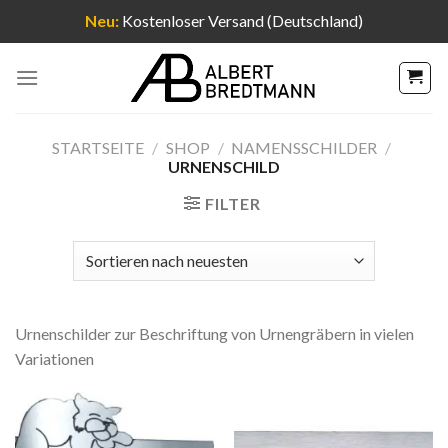
Neu:
Kostenloser Versand (Deutschland)
Zum
Inhalt
springen
STARTSEITE
/
SHOP
/
NAMENSSCHILDER
/
URNENSCHILD
FILTER
Urnenschilder zur Beschriftung von Urnengräbern in vielen
Variationen