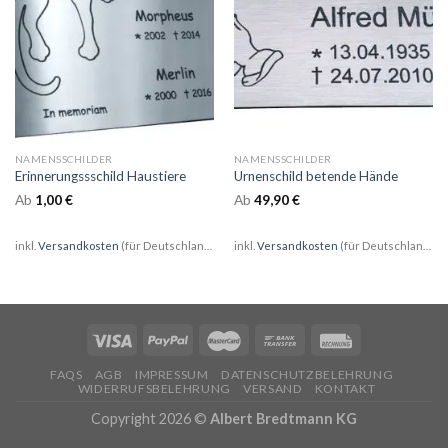
NAMENSSCHILDER
NAMENSSCHILDER
Erinnerungssschild Haustiere
Urnenschild betende Hände
Ab
1,00
€
Ab
49,90
€
inkl.
Versandkosten
(für Deutschland)
inkl.
Versandkosten
(für Deutschland)
FAQS
AGB
IMPRESSUM
DATENSCHUTZBELEHRUNG
WIDERRUFSBELEHRUNG
VERSAND
KONTAKT
Copyright 2026 ©
Albert Bredtmann KG