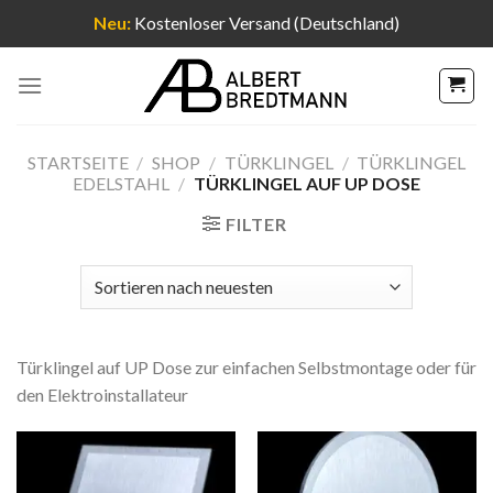
Neu:
Kostenloser Versand (Deutschland)
Zum
Inhalt
springen
STARTSEITE
/
SHOP
/
TÜRKLINGEL
/
TÜRKLINGEL
EDELSTAHL
/
TÜRKLINGEL AUF UP DOSE
FILTER
Türklingel auf UP Dose zur einfachen Selbstmontage oder für
den Elektroinstallateur