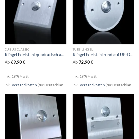
CUBUS CLASSIC
TÜRKLINGEL
Klingel Edelstahl quadratisch auf Unterputzdose umlaufend gestrahlt
Klingel Edelstahl rund auf UP-Dose umlaufend gestrahlt
Ab
69,90
€
Ab
72,90
€
inkl. 19 % MwSt.
inkl. 19 % MwSt.
inkl.
Versandkosten
(für Deutschland)
inkl.
Versandkosten
(für Deutschland)