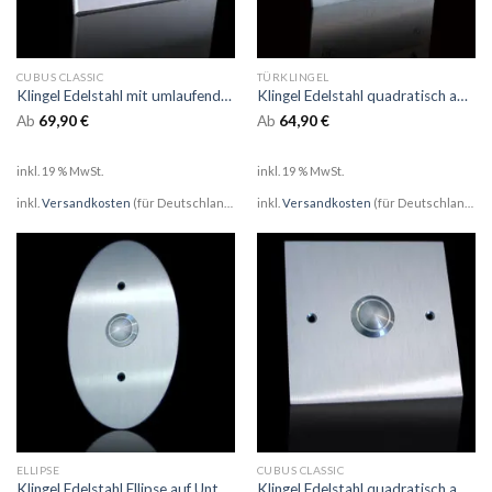
CUBUS CLASSIC
TÜRKLINGEL
Klingel Edelstahl mit umlaufender Fase auf Unterputzdose
Klingel Edelstahl quadratisch auf UP-Dose 60mm mit Namensschild
Ab
69,90
€
Ab
64,90
€
inkl. 19 % MwSt.
inkl. 19 % MwSt.
inkl.
Versandkosten
(für Deutschland)
inkl.
Versandkosten
(für Deutschland)
ELLIPSE
CUBUS CLASSIC
Klingel Edelstahl Ellipse auf Unterputzdose
Klingel Edelstahl quadratisch auf Unterputzdose