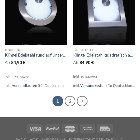
TÜRKLINGEL
TÜRKLINGEL
Klingel Edelstahl rund auf Unterputzdose mit Opalglas und LED
Klingel Edelstahl quadratisch auf Unterputzdose mit Opalglas und LED
Ab
84,90
€
Ab
84,90
€
inkl. 19 % MwSt.
inkl. 19 % MwSt.
inkl.
Versandkosten
(für Deutschland)
inkl.
Versandkosten
(für Deutschland)
1
2
FAQS
AGB
IMPRESSUM
DATENSCHUTZBELEHRUNG