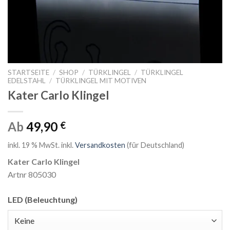
STARTSEITE
/
SHOP
/
TÜRKLINGEL
/
TÜRKLINGEL
EDELSTAHL
/
TÜRKLINGEL MIT MOTIVEN
Kater Carlo Klingel
Ab
49,90
€
inkl. 19 % MwSt.
inkl.
Versandkosten
(für Deutschland)
Kater Carlo Klingel
Artnr 805030
LED (Beleuchtung)