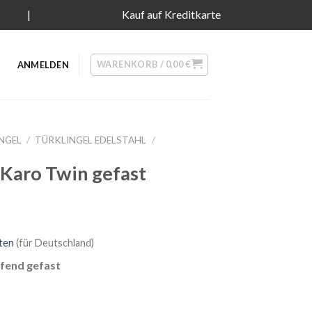
|
Kauf auf Kreditkarte
WARENKORB /
0,00
€
ANMELDEN
NGEL
/
TÜRKLINGEL EDELSTAHL
/
 Karo Twin gefast
ten
(für Deutschland)
ufend gefast