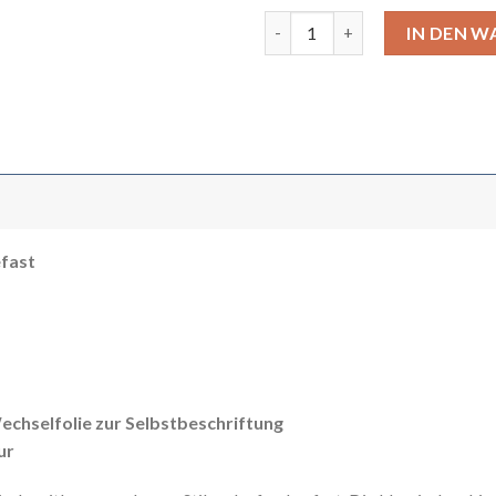
Designer Klingel Karo Twin ge
IN DEN 
fast
echselfolie zur Selbstbeschriftung
ur