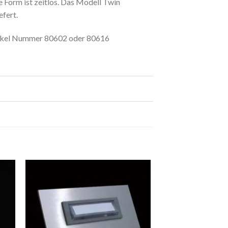
e Form ist zeitlos. Das Modell Twin
fert.
rtikel Nummer 80602 oder 80616