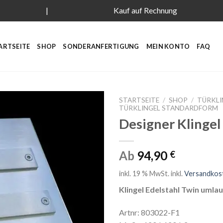
|
Kauf auf Rechnung
ARTSEITE
SHOP
SONDERANFERTIGUNG
MEIN KONTO
FAQ
STARTSEITE
/
SHOP
/
TÜRKLI
TÜRKLINGEL STANDARDFORM
Designer Klingel
Ab
94,90
€
inkl. 19 % MwSt.
inkl.
Versandkos
Klingel Edelstahl Twin umla
Artnr: 803022-F1