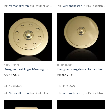
inkl.
Versandkosten
(für Deutschland)
inkl.
Versandkosten
(für Deutschland)
TÜRKLINGEL
TÜRKLINGEL
Designer Türklingel Messing rund mit Lochring Aufsatz
Designer Klingelrosette rund mit rundem Aufsatz
Ab
62,90
€
Ab
49,90
€
inkl. 19 % MwSt.
inkl. 19 % MwSt.
inkl.
Versandkosten
(für Deutschland)
inkl.
Versandkosten
(für Deutschland)