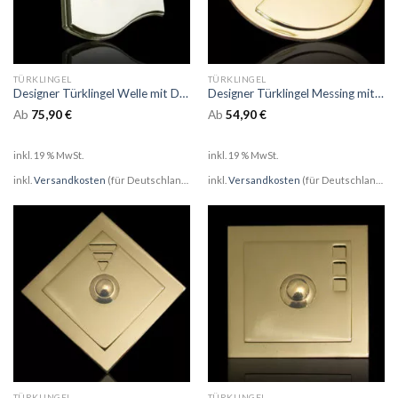
TÜRKLINGEL
TÜRKLINGEL
Designer Türklingel Welle mit Doppelfase
Designer Türklingel Messing mit Taillenaufsatz
Ab
75,90
€
Ab
54,90
€
inkl. 19 % MwSt.
inkl. 19 % MwSt.
inkl.
Versandkosten
(für Deutschland)
inkl.
Versandkosten
(für Deutschland)
TÜRKLINGEL
TÜRKLINGEL