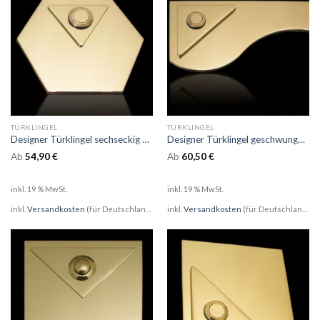
TÜRKLINGEL
TÜRKLINGEL
Designer Türklingel sechseckig mit Aufsatz
Designer Türklingel geschwungen mit Aufsatz
Ab
54,90
€
Ab
60,50
€
inkl. 19 % MwSt.
inkl. 19 % MwSt.
inkl.
Versandkosten
(für Deutschland)
inkl.
Versandkosten
(für Deutschland)