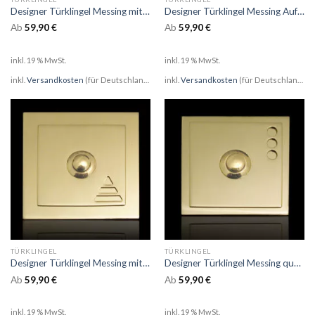
Designer Türklingel Messing mit Rautenaufsatz Triangel
Designer Türklingel Messing Aufsatz und 3 quadratischen Ausschnitten
Ab
59,90
€
Ab
59,90
€
inkl. 19 % MwSt.
inkl. 19 % MwSt.
inkl.
Versandkosten
(für Deutschland)
inkl.
Versandkosten
(für Deutschland)
TÜRKLINGEL
TÜRKLINGEL
Designer Türklingel Messing mit Aufsatz Triangel
Designer Türklingel Messing quadratisch mit Aufsatz und 3 Kreisausschnitten
Ab
59,90
€
Ab
59,90
€
inkl. 19 % MwSt.
inkl. 19 % MwSt.