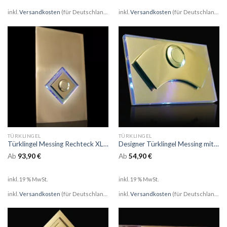
inkl.
Versandkosten
(für Deutschland)
inkl.
Versandkosten
(für Deutschland)
TÜRKLINGEL
TÜRKLINGEL
Türklingel Messing Rechteck XL mit bel LED Glas als Raute
Designer Türklingel Messing mit bel LED Glas als Bogenaufsatz
Ab
93,90
€
Ab
54,90
€
inkl. 19 % MwSt.
inkl. 19 % MwSt.
inkl.
Versandkosten
(für Deutschland)
inkl.
Versandkosten
(für Deutschland)