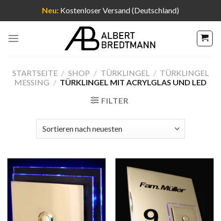
Neu:
Kostenloser Versand (Deutschland)
Zum
Inhalt
springen
STARTSEITE
/
SHOP
/
TÜRKLINGEL
/
TÜRKLINGEL
MESSING
/
TÜRKLINGEL MIT ACRYLGLAS UND LED
FILTER