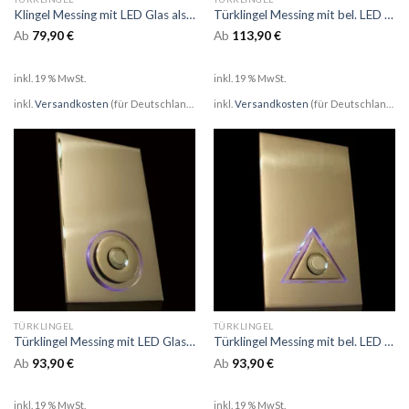
Klingel Messing mit LED Glas als Karoaufsatz
Türklingel Messing mit bel. LED Glas als Karoaufsatz incl Gravur
Ab
79,90
€
Ab
113,90
€
inkl. 19 % MwSt.
inkl. 19 % MwSt.
inkl.
Versandkosten
(für Deutschland)
inkl.
Versandkosten
(für Deutschland)
TÜRKLINGEL
TÜRKLINGEL
Türklingel Messing mit LED Glas als Kreisaufsatz
Türklingel Messing mit bel. LED Glas als Dreieckaufsatz
Ab
93,90
€
Ab
93,90
€
inkl. 19 % MwSt.
inkl. 19 % MwSt.