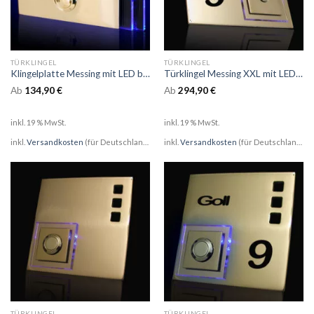
TÜRKLINGEL
TÜRKLINGEL
Klingelplatte Messing mit LED beleuchteter Glasfacette
Türklingel Messing XXL mit LED beleuchtetem Acryglas incl Lasergravur
Ab
134,90
€
Ab
294,90
€
inkl. 19 % MwSt.
inkl. 19 % MwSt.
inkl.
Versandkosten
(für Deutschland)
inkl.
Versandkosten
(für Deutschland)
TÜRKLINGEL
TÜRKLINGEL