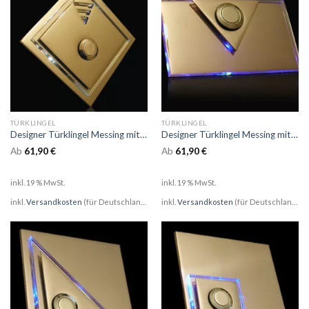
TÜRKLINGEL
TÜRKLINGEL
Designer Türklingel Messing mit LED Glasaufsatz Triangel
Designer Türklingel Messing mit LED Glas Aufsatz Dreieck und LED
Ab
61,90
€
Ab
61,90
€
inkl. 19 % MwSt.
inkl. 19 % MwSt.
inkl.
Versandkosten
(für Deutschland)
inkl.
Versandkosten
(für Deutschland)